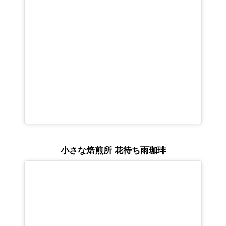
小さな焙煎所 花待ち雨珈琲