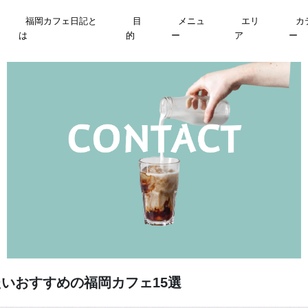
福岡カフェ日記と
目
メニュ
エリ
カ
は
的
ー
ア
ー
いおすすめの福岡カフェ15選