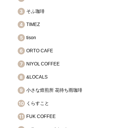
そふ珈琲
TIMEZ
tison
ORTO CAFE
NIYOL COFFEE
&LOCALS
小さな焙煎所 花待ち雨珈琲
くらすこと
FUK COFFEE