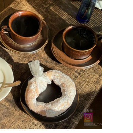
撮影者
hanelog_foodie