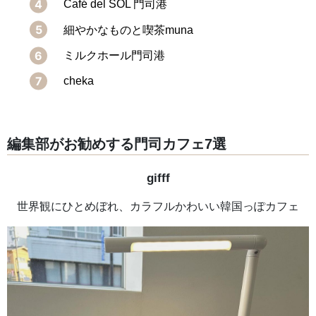
Café del SOL 門司港
細やかなものと喫茶muna
ミルクホール門司港
cheka
編集部がお勧めする門司カフェ7選
gifff
世界観にひとめぼれ、カラフルかわいい韓国っぽカフェ