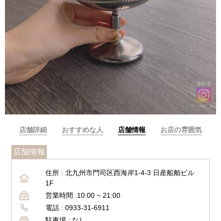
撮影者
cafe_stag
店舗詳細
おすすめな人
店舗情報
お店の雰囲気
店舗情報
住所 :
北九州市門司区西海岸1-4-3 日産船舶ビル
1F
営業時間 :
10:00 ~ 21:00
電話 :
0933-31-6911
駐車場 :
なし