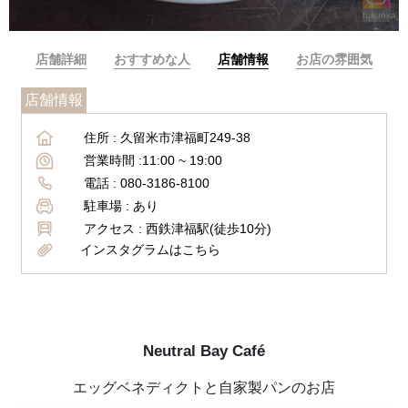
fukuoka__
店舗詳細
おすすめな人
店舗情報
お店の雰囲気
店舗情報
住所 :
久留米市津福町249-38
営業時間 :
11:00 ~ 19:00
電話 :
080-3186-8100
駐車場 :
あり
アクセス :
西鉄津福駅(徒歩10分)
インスタグラムはこちら
Neutral Bay Café
エッグベネディクトと自家製パンのお店