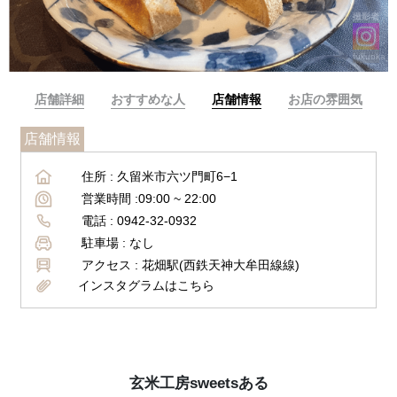
撮影者
fukuoka__
店舗詳細
おすすめな人
店舗情報
お店の雰囲気
店舗情報
住所 :
久留米市六ツ門町6−1
営業時間 :
09:00 ~ 22:00
電話 :
0942-32-0932
駐車場 :
なし
アクセス :
花畑駅(西鉄天神大牟田線線)
インスタグラムはこちら
玄米工房sweetsある