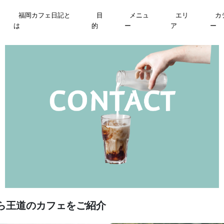
福岡カフェ日記と
目
メニュ
エリ
カ
は
的
ー
ア
ー
ェから王道のカフェをご紹介