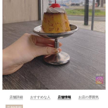
撮影者
cafe_stag
店舗詳細
おすすめな人
店舗情報
お店の雰囲気
店舗情報