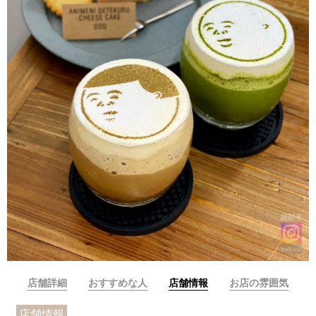
撮影者
yukaringo
店舗詳細
おすすめな人
店舗情報
お店の雰囲気
店舗情報